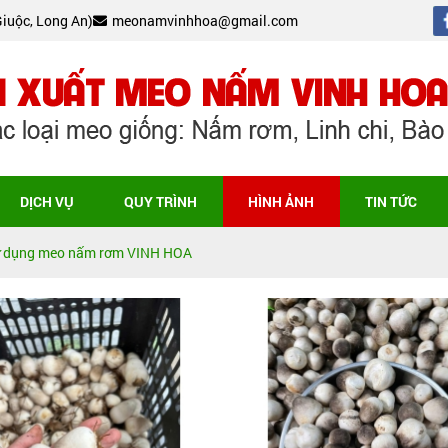
Giuộc, Long An)
meonamvinhhoa@gmail.com
DỊCH VỤ
QUY TRÌNH
HÌNH ẢNH
TIN TỨC
 sử dụng meo nấm rơm VINH HOA